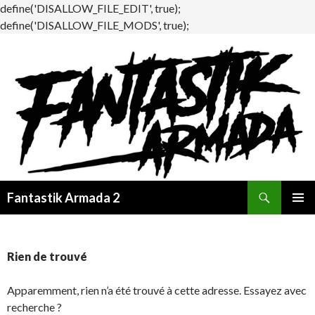
define('DISALLOW_FILE_EDIT', true);
define('DISALLOW_FILE_MODS', true);
Recherche
Fantastik Armada 2
ALLER
MENU
AU
PRINCI
CONTENU
Rien de trouvé
Apparemment, rien n’a été trouvé à cette adresse. Essayez avec
recherche ?