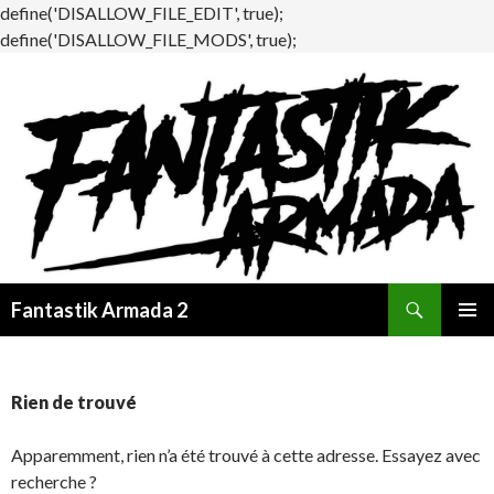
define('DISALLOW_FILE_EDIT', true);
define('DISALLOW_FILE_MODS', true);
Recherche
Fantastik Armada 2
ALLER
MENU
AU
PRINCI
CONTENU
Rien de trouvé
Apparemment, rien n’a été trouvé à cette adresse. Essayez avec
recherche ?