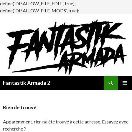
define('DISALLOW_FILE_EDIT', true);
define('DISALLOW_FILE_MODS', true);
Recherche
Fantastik Armada 2
ALLER
MENU
AU
PRINCI
CONTENU
Rien de trouvé
Apparemment, rien n’a été trouvé à cette adresse. Essayez avec
recherche ?