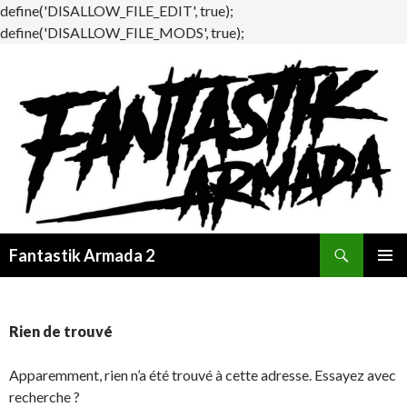
define('DISALLOW_FILE_EDIT', true);
define('DISALLOW_FILE_MODS', true);
Recherche
Fantastik Armada 2
ALLER
MENU
AU
PRINCI
CONTENU
Rien de trouvé
Apparemment, rien n’a été trouvé à cette adresse. Essayez avec
recherche ?