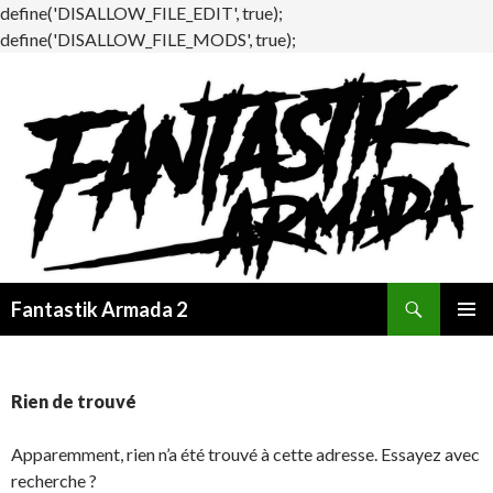
define('DISALLOW_FILE_EDIT', true);
define('DISALLOW_FILE_MODS', true);
Recherche
Fantastik Armada 2
ALLER
MENU
AU
PRINCI
CONTENU
Rien de trouvé
Apparemment, rien n’a été trouvé à cette adresse. Essayez avec
recherche ?