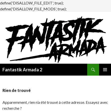
define('DISALLOW_FILE_EDIT', true);
define('DISALLOW_FILE_MODS', true);
Recherche
Fantastik Armada 2
ALLER
MENU
AU
PRINCI
CONTENU
Rien de trouvé
Apparemment, rien n’a été trouvé à cette adresse. Essayez avec
recherche ?