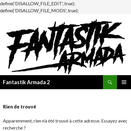
define('DISALLOW_FILE_EDIT', true);
define('DISALLOW_FILE_MODS', true);
Recherche
Fantastik Armada 2
ALLER
MENU
AU
PRINCI
CONTENU
Rien de trouvé
Apparemment, rien n’a été trouvé à cette adresse. Essayez avec
recherche ?