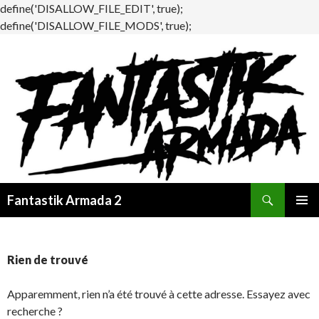
define('DISALLOW_FILE_EDIT', true);
define('DISALLOW_FILE_MODS', true);
Recherche
Fantastik Armada 2
ALLER
MENU
AU
PRINCI
CONTENU
Rien de trouvé
Apparemment, rien n’a été trouvé à cette adresse. Essayez avec
recherche ?