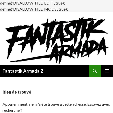
define('DISALLOW_FILE_EDIT', true);
define('DISALLOW_FILE_MODS', true);
Recherche
Fantastik Armada 2
ALLER
MENU
AU
PRINCI
CONTENU
Rien de trouvé
Apparemment, rien n’a été trouvé à cette adresse. Essayez avec
recherche ?