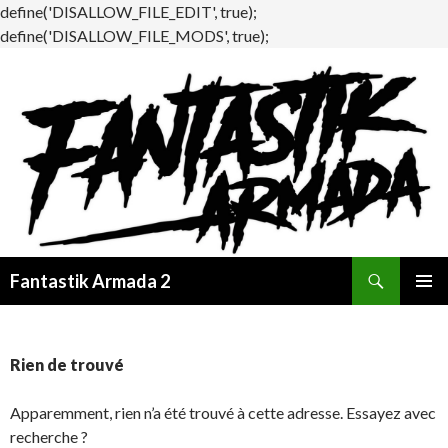
define('DISALLOW_FILE_EDIT', true);
define('DISALLOW_FILE_MODS', true);
Recherche
Fantastik Armada 2
ALLER
MENU
AU
PRINCI
CONTENU
Rien de trouvé
Apparemment, rien n’a été trouvé à cette adresse. Essayez avec
recherche ?