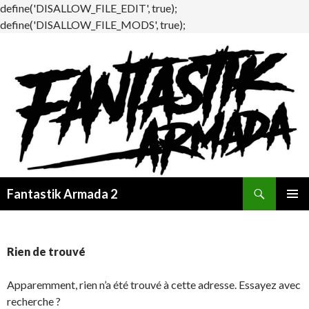
define('DISALLOW_FILE_EDIT', true);
define('DISALLOW_FILE_MODS', true);
Recherche
Fantastik Armada 2
ALLER
MENU
AU
PRINCI
CONTENU
Rien de trouvé
Apparemment, rien n’a été trouvé à cette adresse. Essayez avec
recherche ?