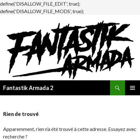
define('DISALLOW_FILE_EDIT', true);
define('DISALLOW_FILE_MODS', true);
Recherche
Fantastik Armada 2
ALLER
MENU
AU
PRINCI
CONTENU
Rien de trouvé
Apparemment, rien n’a été trouvé à cette adresse. Essayez avec
recherche ?