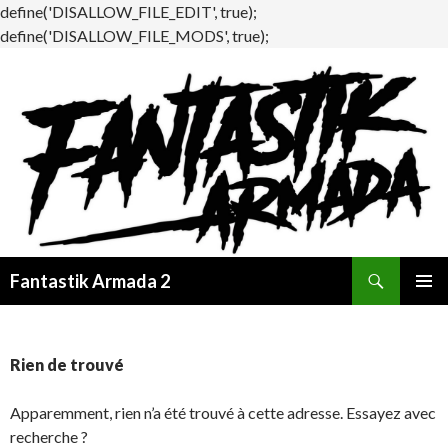
define('DISALLOW_FILE_EDIT', true);
define('DISALLOW_FILE_MODS', true);
Recherche
Fantastik Armada 2
ALLER
MENU
AU
PRINCI
CONTENU
Rien de trouvé
Apparemment, rien n’a été trouvé à cette adresse. Essayez avec
recherche ?