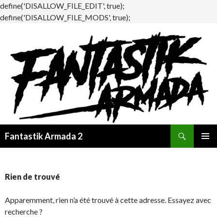
define('DISALLOW_FILE_EDIT', true);
define('DISALLOW_FILE_MODS', true);
Recherche
Fantastik Armada 2
ALLER
MENU
AU
PRINCI
CONTENU
Rien de trouvé
Apparemment, rien n’a été trouvé à cette adresse. Essayez avec
recherche ?