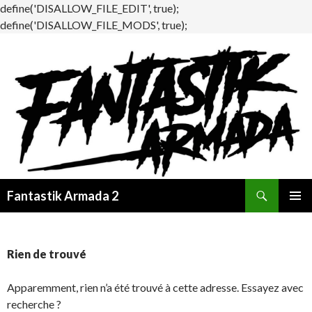
define('DISALLOW_FILE_EDIT', true);
define('DISALLOW_FILE_MODS', true);
Recherche
Fantastik Armada 2
ALLER
MENU
AU
PRINCI
CONTENU
Rien de trouvé
Apparemment, rien n’a été trouvé à cette adresse. Essayez avec
recherche ?