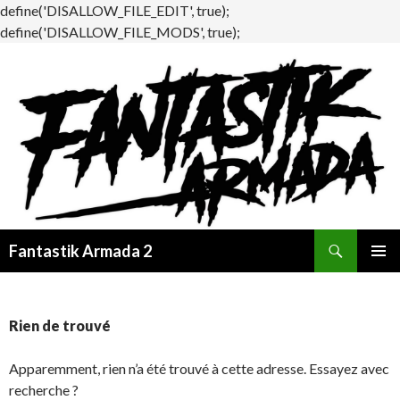
define('DISALLOW_FILE_EDIT', true);
define('DISALLOW_FILE_MODS', true);
Recherche
Fantastik Armada 2
ALLER
MENU
AU
PRINCI
CONTENU
Rien de trouvé
Apparemment, rien n’a été trouvé à cette adresse. Essayez avec
recherche ?