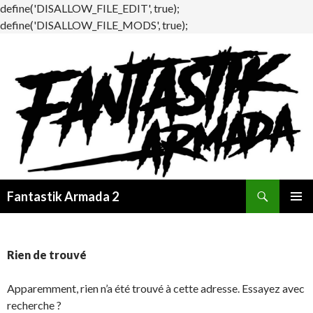
define('DISALLOW_FILE_EDIT', true);
define('DISALLOW_FILE_MODS', true);
Recherche
Fantastik Armada 2
ALLER
MENU
AU
PRINCI
CONTENU
Rien de trouvé
Apparemment, rien n’a été trouvé à cette adresse. Essayez avec
recherche ?