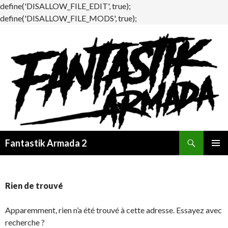
define('DISALLOW_FILE_EDIT', true);
define('DISALLOW_FILE_MODS', true);
Recherche
Fantastik Armada 2
ALLER
MENU
AU
PRINCI
CONTENU
Rien de trouvé
Apparemment, rien n’a été trouvé à cette adresse. Essayez avec
recherche ?