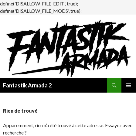
define('DISALLOW_FILE_EDIT', true);
define('DISALLOW_FILE_MODS', true);
Recherche
Fantastik Armada 2
ALLER
MENU
AU
PRINCI
CONTENU
Rien de trouvé
Apparemment, rien n’a été trouvé à cette adresse. Essayez avec
recherche ?