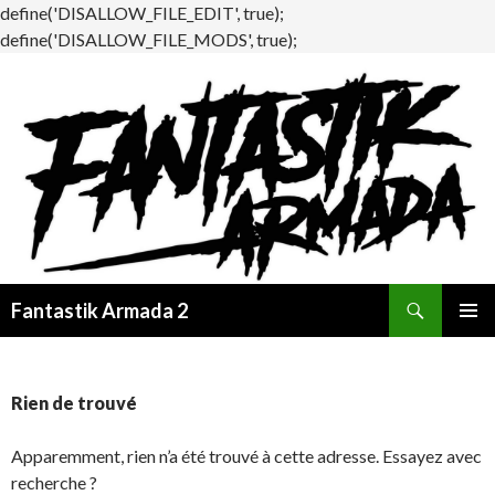
define('DISALLOW_FILE_EDIT', true);
define('DISALLOW_FILE_MODS', true);
Recherche
Fantastik Armada 2
ALLER
MENU
AU
PRINCI
CONTENU
Rien de trouvé
Apparemment, rien n’a été trouvé à cette adresse. Essayez avec
recherche ?