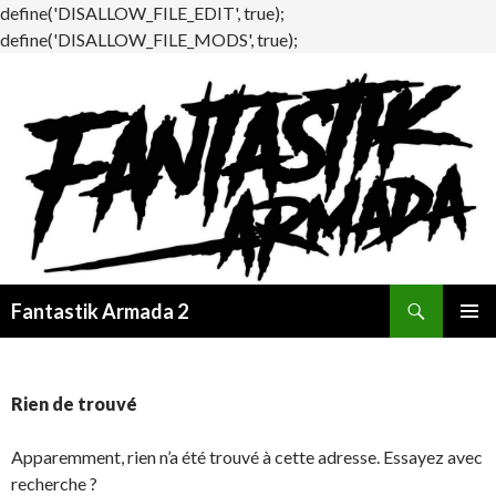
define('DISALLOW_FILE_EDIT', true);
define('DISALLOW_FILE_MODS', true);
Recherche
Fantastik Armada 2
ALLER
MENU
AU
PRINCI
CONTENU
Rien de trouvé
Apparemment, rien n’a été trouvé à cette adresse. Essayez avec
recherche ?