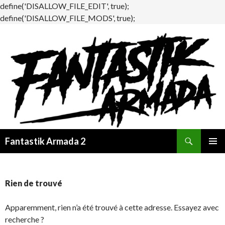
define('DISALLOW_FILE_EDIT', true);
define('DISALLOW_FILE_MODS', true);
Recherche
Fantastik Armada 2
ALLER
MENU
AU
PRINCI
CONTENU
Rien de trouvé
Apparemment, rien n’a été trouvé à cette adresse. Essayez avec
recherche ?