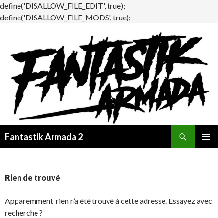
define('DISALLOW_FILE_EDIT', true);
define('DISALLOW_FILE_MODS', true);
Recherche
Fantastik Armada 2
ALLER
MENU
AU
PRINCI
CONTENU
Rien de trouvé
Apparemment, rien n’a été trouvé à cette adresse. Essayez avec
recherche ?