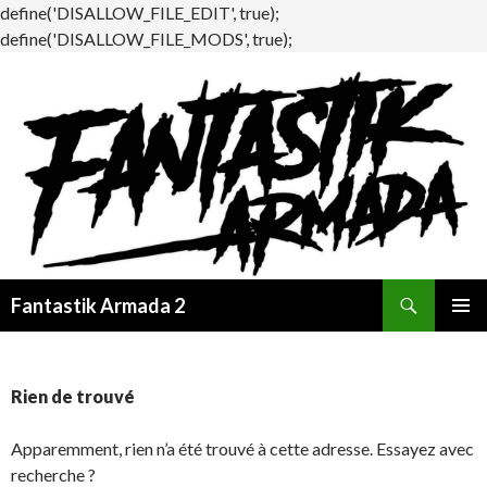
define('DISALLOW_FILE_EDIT', true);
define('DISALLOW_FILE_MODS', true);
Recherche
Fantastik Armada 2
ALLER
MENU
AU
PRINCI
CONTENU
Rien de trouvé
Apparemment, rien n’a été trouvé à cette adresse. Essayez avec
recherche ?