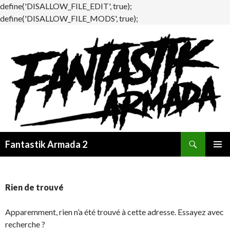
define('DISALLOW_FILE_EDIT', true);
define('DISALLOW_FILE_MODS', true);
Recherche
Fantastik Armada 2
ALLER
MENU
AU
PRINCI
CONTENU
Rien de trouvé
Apparemment, rien n’a été trouvé à cette adresse. Essayez avec
recherche ?