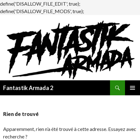
define('DISALLOW_FILE_EDIT', true);
define('DISALLOW_FILE_MODS', true);
Recherche
Fantastik Armada 2
ALLER
MENU
AU
PRINCI
CONTENU
Rien de trouvé
Apparemment, rien n’a été trouvé à cette adresse. Essayez avec
recherche ?