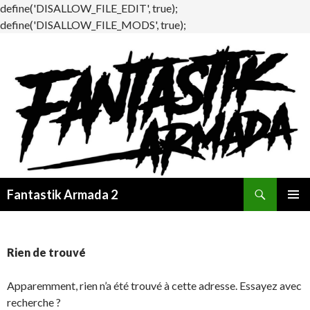
define('DISALLOW_FILE_EDIT', true);
define('DISALLOW_FILE_MODS', true);
Recherche
Fantastik Armada 2
ALLER
MENU
AU
PRINCI
CONTENU
Rien de trouvé
Apparemment, rien n’a été trouvé à cette adresse. Essayez avec
recherche ?