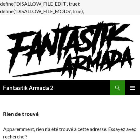
define('DISALLOW_FILE_EDIT', true);
define('DISALLOW_FILE_MODS', true);
Recherche
Fantastik Armada 2
ALLER
MENU
AU
PRINCI
CONTENU
Rien de trouvé
Apparemment, rien n’a été trouvé à cette adresse. Essayez avec
recherche ?