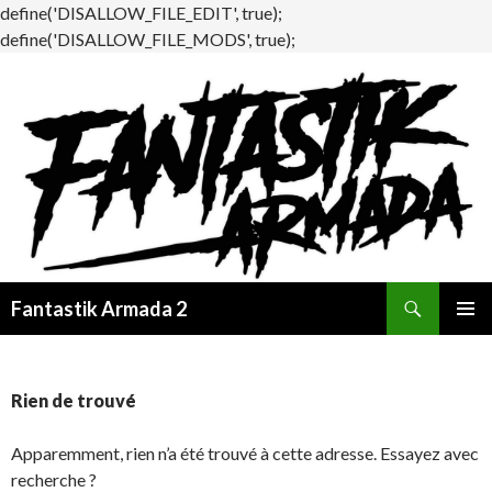
define('DISALLOW_FILE_EDIT', true);
define('DISALLOW_FILE_MODS', true);
Recherche
Fantastik Armada 2
ALLER
MENU
AU
PRINCI
CONTENU
Rien de trouvé
Apparemment, rien n’a été trouvé à cette adresse. Essayez avec
recherche ?