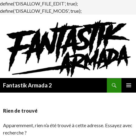
define('DISALLOW_FILE_EDIT', true);
define('DISALLOW_FILE_MODS', true);
Recherche
Fantastik Armada 2
ALLER
MENU
AU
PRINCI
CONTENU
Rien de trouvé
Apparemment, rien n’a été trouvé à cette adresse. Essayez avec
recherche ?