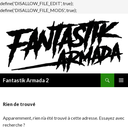
define('DISALLOW_FILE_EDIT', true);
define('DISALLOW_FILE_MODS', true);
Recherche
Fantastik Armada 2
ALLER
MENU
AU
PRINCI
CONTENU
Rien de trouvé
Apparemment, rien n’a été trouvé à cette adresse. Essayez avec
recherche ?