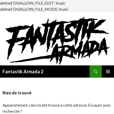
define('DISALLOW_FILE_EDIT', true);
define('DISALLOW_FILE_MODS', true);
Recherche
Fantastik Armada 2
ALLER
MENU
AU
PRINCI
CONTENU
Rien de trouvé
Apparemment, rien n’a été trouvé à cette adresse. Essayez avec
recherche ?