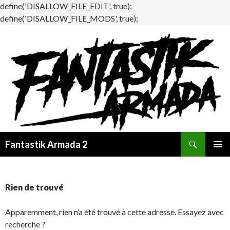
define('DISALLOW_FILE_EDIT', true);
define('DISALLOW_FILE_MODS', true);
Recherche
Fantastik Armada 2
ALLER
MENU
AU
PRINCI
CONTENU
Rien de trouvé
Apparemment, rien n’a été trouvé à cette adresse. Essayez avec
recherche ?