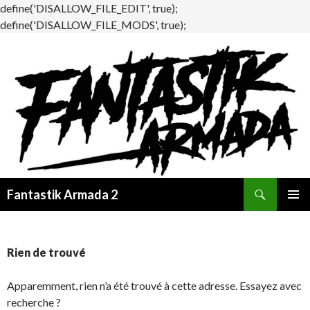
define('DISALLOW_FILE_EDIT', true);
define('DISALLOW_FILE_MODS', true);
Recherche
Fantastik Armada 2
ALLER
MENU
AU
PRINCI
CONTENU
Rien de trouvé
Apparemment, rien n’a été trouvé à cette adresse. Essayez avec
recherche ?