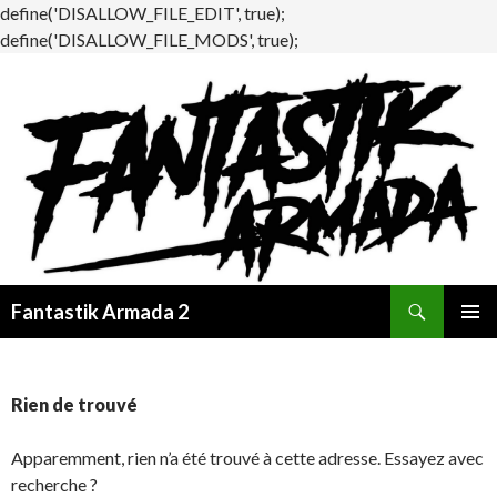
define('DISALLOW_FILE_EDIT', true);
define('DISALLOW_FILE_MODS', true);
Recherche
Fantastik Armada 2
ALLER
MENU
AU
PRINCI
CONTENU
Rien de trouvé
Apparemment, rien n’a été trouvé à cette adresse. Essayez avec
recherche ?