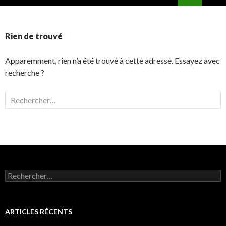
ALLER
MENU
AU
PRINCI
CONTENU
Rien de trouvé
Apparemment, rien n’a été trouvé à cette adresse. Essayez avec
recherche ?
Rechercher :
Rechercher :
ARTICLES RÉCENTS