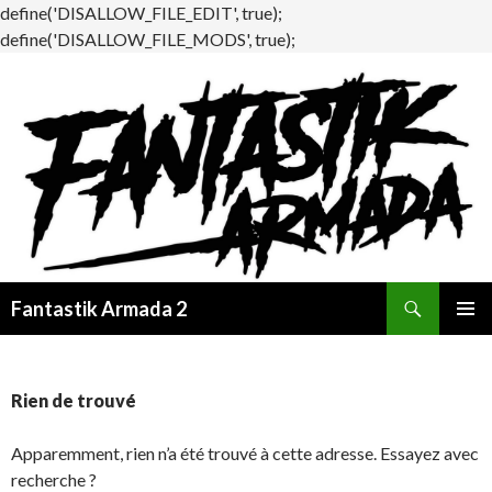
define('DISALLOW_FILE_EDIT', true);
define('DISALLOW_FILE_MODS', true);
Recherche
Fantastik Armada 2
ALLER
MENU
AU
PRINCI
CONTENU
Rien de trouvé
Apparemment, rien n’a été trouvé à cette adresse. Essayez avec
recherche ?