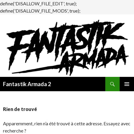
define('DISALLOW_FILE_EDIT', true);
define('DISALLOW_FILE_MODS', true);
Recherche
Fantastik Armada 2
ALLER
MENU
AU
PRINCI
CONTENU
Rien de trouvé
Apparemment, rien n’a été trouvé à cette adresse. Essayez avec
recherche ?