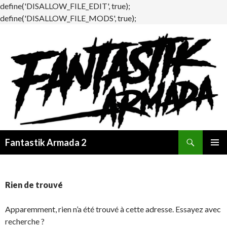
define('DISALLOW_FILE_EDIT', true);
define('DISALLOW_FILE_MODS', true);
Recherche
Fantastik Armada 2
ALLER
MENU
AU
PRINCI
CONTENU
Rien de trouvé
Apparemment, rien n’a été trouvé à cette adresse. Essayez avec
recherche ?