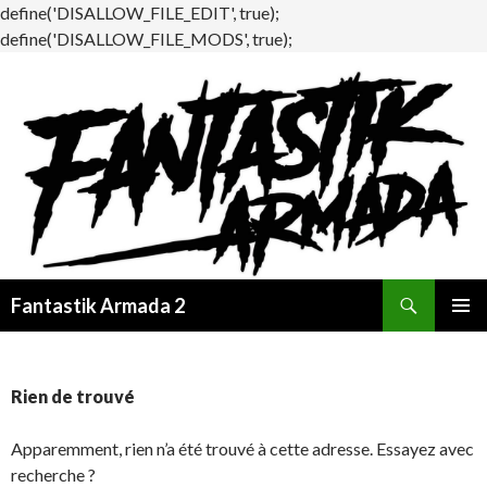
define('DISALLOW_FILE_EDIT', true);
define('DISALLOW_FILE_MODS', true);
Recherche
Fantastik Armada 2
ALLER
MENU
AU
PRINCI
CONTENU
Rien de trouvé
Apparemment, rien n’a été trouvé à cette adresse. Essayez avec
recherche ?