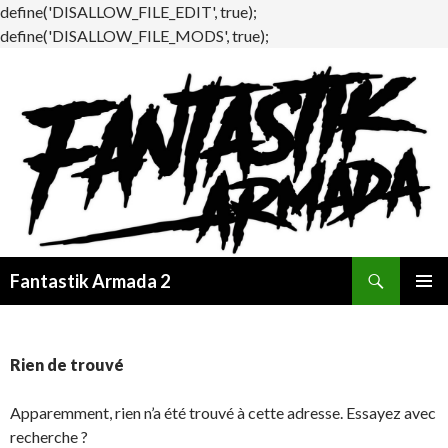
define('DISALLOW_FILE_EDIT', true);
define('DISALLOW_FILE_MODS', true);
Recherche
Fantastik Armada 2
ALLER
MENU
AU
PRINCI
CONTENU
Rien de trouvé
Apparemment, rien n’a été trouvé à cette adresse. Essayez avec
recherche ?