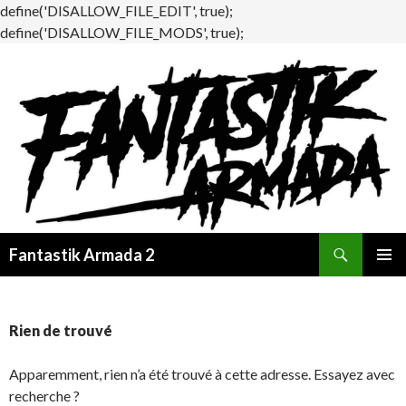
define('DISALLOW_FILE_EDIT', true);
define('DISALLOW_FILE_MODS', true);
Recherche
Fantastik Armada 2
ALLER
MENU
AU
PRINCI
CONTENU
Rien de trouvé
Apparemment, rien n’a été trouvé à cette adresse. Essayez avec
recherche ?