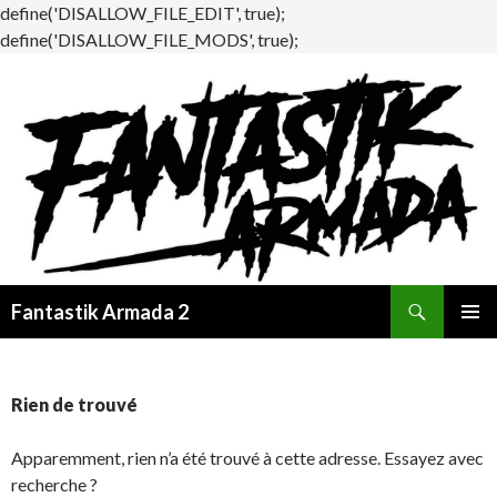
define('DISALLOW_FILE_EDIT', true);
define('DISALLOW_FILE_MODS', true);
Recherche
Fantastik Armada 2
ALLER
MENU
AU
PRINCI
CONTENU
Rien de trouvé
Apparemment, rien n’a été trouvé à cette adresse. Essayez avec
recherche ?