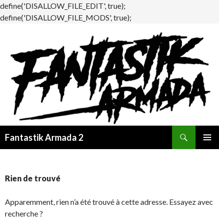
define('DISALLOW_FILE_EDIT', true);
define('DISALLOW_FILE_MODS', true);
Recherche
Fantastik Armada 2
ALLER
MENU
AU
PRINCI
CONTENU
Rien de trouvé
Apparemment, rien n’a été trouvé à cette adresse. Essayez avec
recherche ?