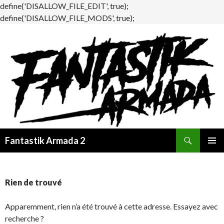
define('DISALLOW_FILE_EDIT', true);
define('DISALLOW_FILE_MODS', true);
Recherche
Fantastik Armada 2
ALLER
MENU
AU
PRINCI
CONTENU
Rien de trouvé
Apparemment, rien n’a été trouvé à cette adresse. Essayez avec
recherche ?