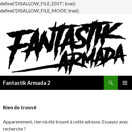
define('DISALLOW_FILE_EDIT', true);
define('DISALLOW_FILE_MODS', true);
Recherche
Fantastik Armada 2
ALLER
MENU
AU
PRINCI
CONTENU
Rien de trouvé
Apparemment, rien n’a été trouvé à cette adresse. Essayez avec
recherche ?