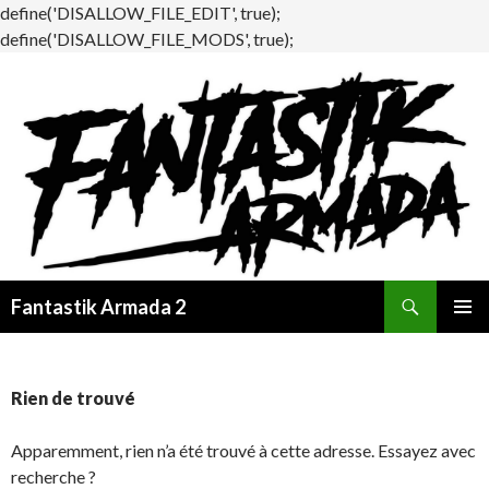
define('DISALLOW_FILE_EDIT', true);
define('DISALLOW_FILE_MODS', true);
Recherche
Fantastik Armada 2
ALLER
MENU
AU
PRINCI
CONTENU
Rien de trouvé
Apparemment, rien n’a été trouvé à cette adresse. Essayez avec
recherche ?