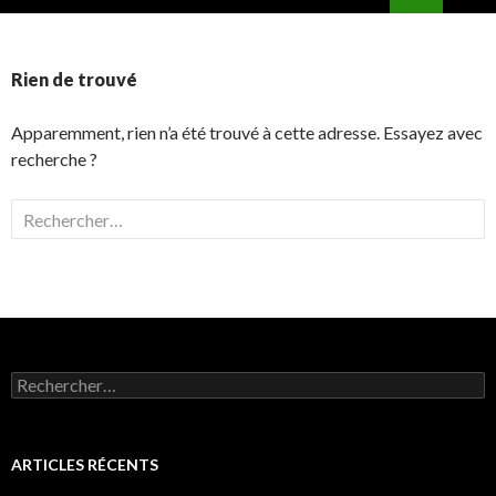
ALLER
MENU
AU
PRINCI
CONTENU
Rien de trouvé
Apparemment, rien n’a été trouvé à cette adresse. Essayez avec
recherche ?
Rechercher :
Rechercher :
ARTICLES RÉCENTS