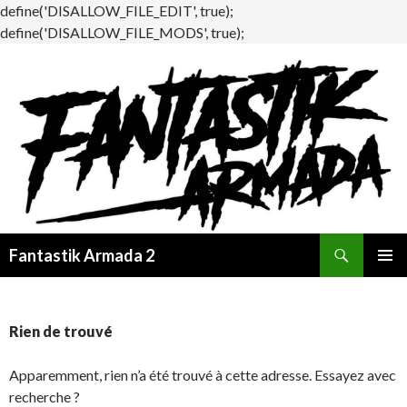
define('DISALLOW_FILE_EDIT', true);
define('DISALLOW_FILE_MODS', true);
Recherche
Fantastik Armada 2
ALLER
MENU
AU
PRINCI
CONTENU
Rien de trouvé
Apparemment, rien n’a été trouvé à cette adresse. Essayez avec
recherche ?