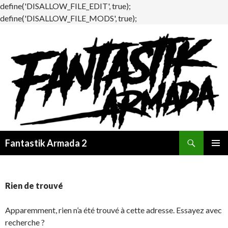
define('DISALLOW_FILE_EDIT', true);
define('DISALLOW_FILE_MODS', true);
Recherche
Fantastik Armada 2
ALLER
MENU
AU
PRINCI
CONTENU
Rien de trouvé
Apparemment, rien n’a été trouvé à cette adresse. Essayez avec
recherche ?